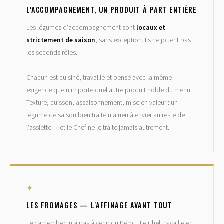
L'ACCOMPAGNEMENT, UN PRODUIT À PART ENTIÈRE
Les légumes d'accompagnement sont
locaux et
strictement de saison
, sans exception. Ils ne jouent pas
les seconds rôles.
Chacun est cuisiné, travaillé et pensé avec la même
exigence que n'importe quel autre produit noble du menu.
Texture, cuisson, assaisonnement, mise en valeur : un
légume de saison bien traité n'a rien à envier au reste de
l'assiette — et le Chef ne le traite jamais autrement.
✦
LES FROMAGES — L'AFFINAGE AVANT TOUT
Le camembert n'a pas à venir du Pérou. Le Chef travaille en