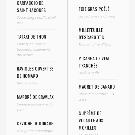
CARPACCIO DE
FOIE GRAS POÊLÉ
SAINT-JACQUES
Jus réduit et condiments
Sauce vierge basilic et ail
noir
MILLEFEUILLE
TATAKI DE THON
D'ESCARGOTS
Crunchy de thon en
Beurre maître d'hôtel
bouchées, condiments
aux herbes
PICANHA DE VEAU
TRANCHÉE
RAVIOLES OUVERTES
Jus à la truffe
DE HOMARD
Bisque corsée
MAGRET DE CANARD
Basse température, jus
MARBRÉ DE GRAVLAX
corsé
Crémeux avocat wasabi,
yuzu
SUPRÊME DE
VOLAILLE AUX
CEVICHE DE DORADE
MORILLES
Vinaigrette aromatique
Sauce poivre