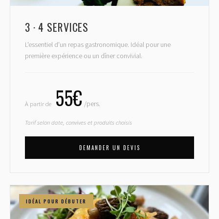
3 · 4 SERVICES
L'essentiel d'un repas gastronomique. Idéal pour une
première expérience ou un dîner convivial.
55€
À partir de
/pers.
Tarif selon date, convives et produits choisis
DEMANDER UN DEVIS
IDÉAL POUR DÉBUTER