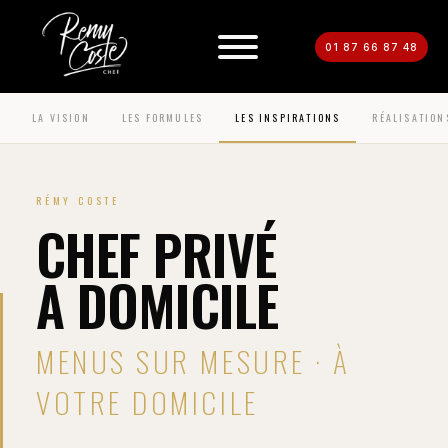
01 87 66 87 48
LA VISION
LES FORMULES
LES INSPIRATIONS
RÉALISATION
RÉMY COSTE
CHEF PRIVÉ
A DOMICILE
MENUS SUR MESURE · À
VOTRE DOMICILE