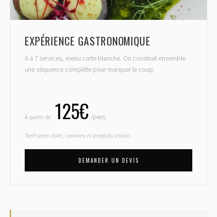
EXPÉRIENCE GASTRONOMIQUE
6 à 7 services, menu carte blanche. On construit ensemble
une séquence complète pour marquer le coup.
125€
À partir de
/pers.
Tarif selon date, convives et produits choisis
DEMANDER UN DEVIS