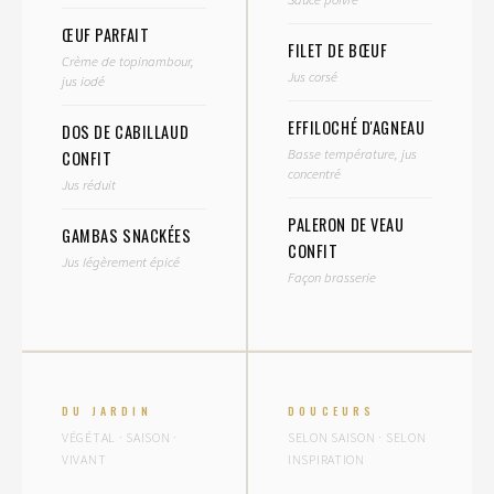
ŒUF PARFAIT
FILET DE BŒUF
Crème de topinambour,
Jus corsé
jus iodé
EFFILOCHÉ D'AGNEAU
DOS DE CABILLAUD
Basse température, jus
CONFIT
concentré
Jus réduit
PALERON DE VEAU
GAMBAS SNACKÉES
CONFIT
Jus légèrement épicé
Façon brasserie
DU JARDIN
DOUCEURS
VÉGÉTAL · SAISON ·
SELON SAISON · SELON
VIVANT
INSPIRATION