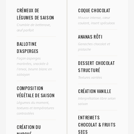
CRÉMEUX DE
COQUE CHOCOLAT
LÉGUMES DE SAISON
Mousse intense, cœur
coulant, insert spéculoos
Crumble de betterave,
œuf parfait
ANANAS RÔTI
BALLOTINE
Ganaches chocolat et
pistache
D'ASPERGES
Façon asperges
DESSERT CHOCOLAT
marbrées, snackée à
l'envoi, beurre blanc en
STRUCTURÉ
sabayon
Textures variées
COMPOSITION
CRÉATION VANILLE
VÉGÉTALE DE SAISON
Interprétation libre selon
Légumes du moment,
saison
textures et températures
contrastées
ENTREMETS
CHOCOLAT & FRUITS
CRÉATION DU
SECS