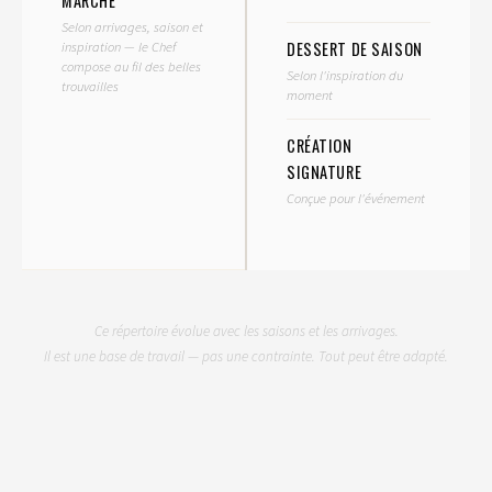
MARCHÉ
Selon arrivages, saison et
DESSERT DE SAISON
inspiration — le Chef
compose au fil des belles
Selon l'inspiration du
trouvailles
moment
CRÉATION
SIGNATURE
Conçue pour l'événement
Ce répertoire évolue avec les saisons et les arrivages.
Il est une base de travail — pas une contrainte. Tout peut être adapté.