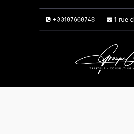
1 rue 
+33187668748