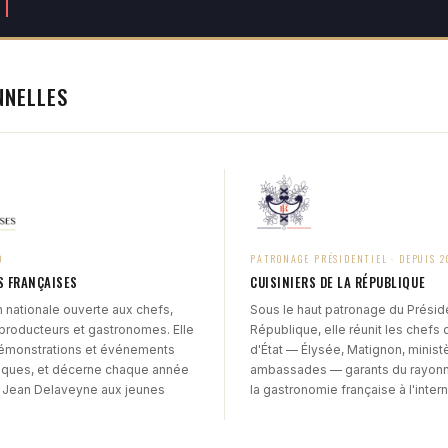
NNELLES
0
PATRONAGE PRÉSIDENTIEL · DEPUIS 2
S FRANÇAISES
CUISINIERS DE LA RÉPUBLIQUE
 nationale ouverte aux chefs,
Sous le haut patronage du Préside
 producteurs et gastronomes. Elle
République, elle réunit les chefs 
émonstrations et événements
d'État — Élysée, Matignon, minist
ques, et décerne chaque année
ambassades — garants du rayon
 Jean Delaveyne aux jeunes
la gastronomie française à l'intern