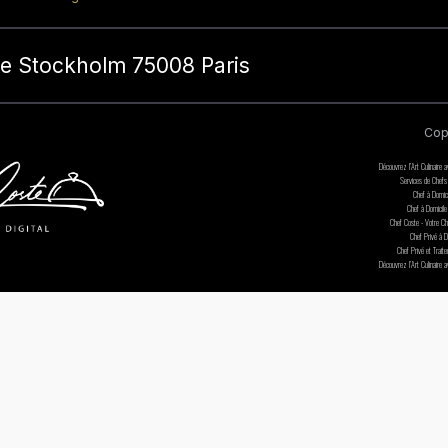
de Stockholm 75008 Paris
Cop
Découvrez l’Art Culinaire 
Services de Chefs
Chef à Domic
Chef à Domicile 
Chef Coste - Votre Che
Chef Privé à D
Chef Privé et Trait
Découvrez l’Art Culinaire 