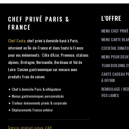
L'OFFRE
CHEF PRIVÉ PARIS &
FRANCE
MENU CHEF PRIVÉ
MENU CARTE BLA
Chef Coste
, chef privé à domicile basé à Paris,
intervient en Île-de-France et dans toute la France
COCKTAIL DINATO
pour vos événements : Côte d'Azur, Provence, stations
MENU POUR DEUX
alpines, Bretagne, Normandie, Bordeaux et Val de
TEAM BUILDING C
Loire. Cuisine gastronomique sur mesure avec
CARTE CADEAU P
produits frais de saison.
À OFFRIR
REMOULAGE / RED
✦ Chef à domicile Paris & villégiature
VOS LAMES
✦ Menus gastronomiques personnalisés
✦ Traiteur événements privés & corporate
✦ Déplacements France entière
Devis gratuit sous 24h