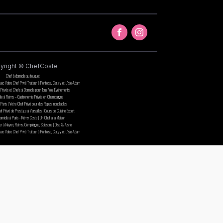
yright © ChefCoste
Chef à domicile au touquet
avec Votre Chef Privé Traiteur à Pontoise, Cergy et L’Isle-Adam
 Privés et Chefs à Domicile pour Tous Vos Événements
ile à Reims – Gastronomie Privée en Champagne
Paris | Votre Chef Privé pour des Repas Inoubliables
f Privé de Prestige à Versailles | Cours de Cuisine Expert
omicile à Paris - Rémy Coste | Un Chef à la Maison
eur à Noyon, Reims, Compiègne, Soissons | Oise & Aisne
avec Votre Chef Privé Traiteur à Pontoise, Cergy et L’Isle-Adam