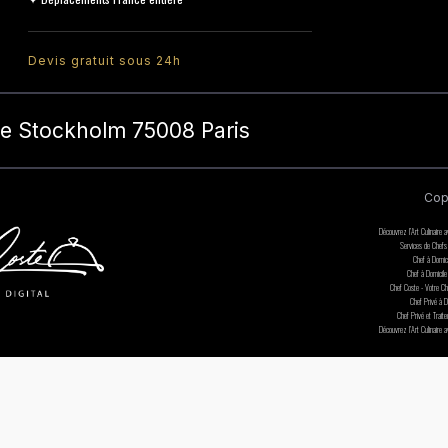
Devis gratuit sous 24h
de Stockholm 75008 Paris
Cop
Découvrez l’Art Culinaire 
Services de Chefs
Chef à Domic
Chef à Domicile 
Chef Coste - Votre Che
Chef Privé à D
Chef Privé et Trait
Découvrez l’Art Culinaire 