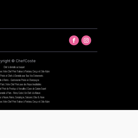
yright © ChefCoste
Chef à domicile au touquet
avec Votre Chef Privé Traiteur à Pontoise, Cergy et L’Isle-Adam
 Privés et Chefs à Domicile pour Tous Vos Événements
ile à Reims – Gastronomie Privée en Champagne
Paris | Votre Chef Privé pour des Repas Inoubliables
f Privé de Prestige à Versailles | Cours de Cuisine Expert
omicile à Paris - Rémy Coste | Un Chef à la Maison
eur à Noyon, Reims, Compiègne, Soissons | Oise & Aisne
avec Votre Chef Privé Traiteur à Pontoise, Cergy et L’Isle-Adam