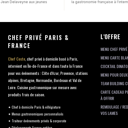
 Jean Delaveyne aux jeunes
la gastronomie française à l'intern
L'OFFRE
CHEF PRIVÉ PARIS &
FRANCE
MENU CHEF PRIVÉ
MENU CARTE BLA
Chef Coste
, chef privé à domicile basé à Paris,
intervient en Île-de-France et dans toute la France
COCKTAIL DINATO
pour vos événements : Côte d'Azur, Provence, stations
MENU POUR DEUX
alpines, Bretagne, Normandie, Bordeaux et Val de
TEAM BUILDING C
Loire. Cuisine gastronomique sur mesure avec
CARTE CADEAU P
produits frais de saison.
À OFFRIR
REMOULAGE / RED
✦ Chef à domicile Paris & villégiature
VOS LAMES
✦ Menus gastronomiques personnalisés
✦ Traiteur événements privés & corporate
✦ Déplacements France entière