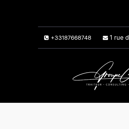
1 rue 
+33187668748