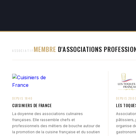
MEMBRE
D'ASSOCIATIONS PROFESSIO
ASSOCIATIF
DEPUIS 1840
DEPUIS 200
CUISINIERS DE FRANCE
LES TOQUE
La doyenne des associations culinaires
Association
françaises. Elle rassemble chefs et
pâtissiers,
professionnels des métiers de bouche autour de
organise d
la promotion de la cuisine française et du soutien
gastronomi